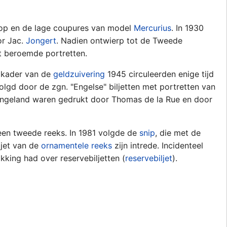
op en de lage coupures van model
Mercurius
. In 1930
or Jac.
Jongert
. Nadien ontwierp tot de Tweede
t beroemde portretten.
t kader van de
geldzuivering
1945 circuleerden enige tijd
olgd door de zgn. "Engelse" biljetten met portretten van
n Engeland waren gedrukt door Thomas de la Rue en door
een tweede reeks. In 1981 volgde de
snip
, die met de
ljet van de
ornamentele reeks
zijn intrede. Incidenteel
ikking had over reservebiljetten (
reservebiljet
).