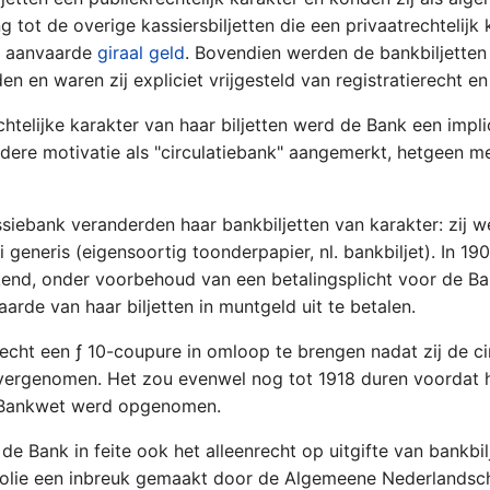
ing tot de overige kassiersbiljetten die een privaatrechteli
n aanvaarde
giraal geld
. Bovendien werden de bankbiljetten 
n en waren zij expliciet vrijgesteld van registratierecht en
chtelijke karakter van haar biljetten werd de Bank een imp
dere motivatie als "circulatiebank" aangemerkt, hetgeen m
siebank veranderden haar bankbiljetten van karakter: zij 
i generis (eigensoortig toonderpapier, nl. bankbiljet). In 
nd, onder voorbehoud van een betalingsplicht voor de Bank.
rde van haar biljetten in muntgeld uit te betalen.
echt een ƒ 10-coupure in omloop te brengen nadat zij de ci
overgenomen. Het zou evenwel nog tot 1918 duren voordat 
e Bankwet werd opgenomen.
 de Bank in feite ook het alleenrecht op uitgifte van bankb
opolie een inbreuk gemaakt door de Algemeene Nederlandsc