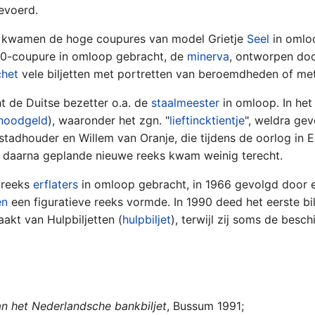
evoerd.
g kwamen de hoge coupures van model Grietje
Seel
in omlo
 50-coupure in omloop gebracht, de
minerva
, ontworpen do
chet
vele biljetten met portretten van beroemdheden of me
 de Duitse bezetter o.a. de
staalmeester
in omloop. In he
noodgeld
), waaronder het zgn. "
lieftincktientje
", weldra gev
-stadhouder en Willem van Oranje, die tijdens de oorlog i
 daarna geplande nieuwe reeks kwam weinig terecht.
 reeks
erflaters
in omloop gebracht, in 1966 gevolgd door 
en
een figuratieve reeks vormde. In 1990 deed het eerste bi
akt van Hulpbiljetten (
hulpbiljet
), terwijl zij soms de besch
n het Nederlandsche bankbiljet
, Bussum 1991;