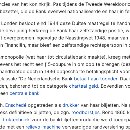
incies van het koninkrijk. Pas tijdens de Tweede Wereldoor
ezetter, die de Bank evenwel nationaliseerde en haar in fe
 Londen besloot eind 1944 deze Duitse maatregel te handha
 de bevrijding herkreeg de Bank haar zelfstandige positie,
at overgenomen ingevolge de Naastingwet 1948, maar van n
n Financiën, maar bleef een zelfstandige rechtspersoon i
tenmonopolie (wat haar tot circulatiebank maakte), kreeg me
tevens het recht een ƒ 5-coupure in omloop te brengen (dez
ehandhaafde doch in 1936 opgeschorte betalingsplicht voor 
clausule "De Nederlandsche Bank
betaalt aan toonder
. Daa
den, behorend tot de categorie
chartaal geld
. Bovendien v
t een
centrale bank
.
oh.
Enschedé
opgetreden als
drukker
van haar biljetten. Na 
eks definitieve biljetten, de zgn.
roodborstjes
. Rond 1860
s
druktechniek
voor de bankbiljettenproductie werd toegepa
 de met een
relievo-machine
vervaardigde randversiering op