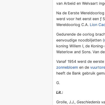
van Arbeid en Welvaart ing
Na de Eerste Wereldoorlo
werd voor het eerst een ƒ
Wereldoorlog C.A.
Lion Ca
Gedurende de oorlog bracht
eenvoudige noodbiljetten (
koning Willem I, de Koning
Waterlow and Sons. Van de
Vanaf 1954 werd de eerste
zonnebloem
en de
vuurtor
heeft de Bank gebruik gema
G.
Lit.:
Grolle, J.J.,
Geschiedenis va