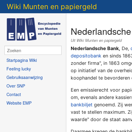
Wiki Munten en papiergeld
Nederlandsche
Uit Wiki Munten en papiergeld
Nederlandsche Bank,
De,
depositobank
en sinds 186
Startpagina Wiki
zonder firma", in 1863 omg
Feeling lucky
op initiatief van de overhei
Gebruiksaanwijzing
koophandel te bevorderen do
Over SNP
Een emissierecht voor papi
Contact
om, evenals andere kassie
Website EMP
bankbiljet
genoemd. Zij wer
vast te stellen maximum. Zi
waarde" door de staat aanv
Daarmee kregen de bankbilj