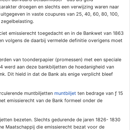
jk karakter droegen en slechts een verwijzing waren naar
uitgegeven in vaste coupures van 25, 40, 60, 80, 100,
 zegelbelasting.
liciet emissierecht toegedacht en in de Bankwet van 1863
en volgens de daarbij vermelde definitie overigens moet
werden van toonderpapier (promessen) met een speciale
1904 werd aan deze bankbiljetten de hoedanigheid van
 Dit hield in dat de Bank als enige verplicht bleef
rculerende muntbiljetten
muntbiljet
ten bedrage van ƒ 15
het emissierecht van de Bank formeel onder de
iljetten bezeten. Slechts gedurende de jaren 1826- 1830
he Maatschappij die emissierecht bezat voor de