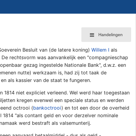
Handelingen
Soeverein Besluit van (de latere koning)
Willem I
als
. De rechtsvorm was aanvankelijk een "compagnieschap
openbaar gezag ingestelde Nationale Bank", d.w.z. een
lgemenen nutte) werkzaam is, had zij tot taak de
en als kassier van de staat te fungeren.
 1814 niet expliciet verleend. Wel werd haar toegestaan
ljetten kregen evenwel een speciale status en werden
eend octrooi (
bankoctrooi
) en tot een door de overheid
il 1814 "als contant geld en voor derzelver nominale
namaak werd bestraft als valsemunterij.
emeen aanvaard betaalmiddel - dus als geld -