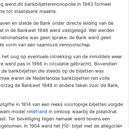
log werd dit bankbiljettenmonopolie in 1943 formeel
ite tot staatsbank maakte.
ven en stelde de Bank onder directe leiding van de
 wat in de Bankwet 1948 werd vastgelegd. Wel werden
ationalisatie was geen sprake: de Bank werd geen
n de vorm van een naamloze vennootschap.
t het oog op eventuele intrekking van de inmiddels weer
e werd pas in 1966 in circulatie gebracht). Bovendien
de bankbiljetten die steeds op de biljetten was
rmee waren de Nederlandse bankbiljetten ten volle
oorzag de Bankwet 1948 in andere taken voor de Bank,
uitgifte in 1814 van een reeks voorlopige biljetten volgde
 kwam model
reliëfrand
in omloop waarbij de plaatdruk
st. Ter beveiliging tegen namaak werd tevens een
genomen. In 1904 werd het ƒ10- biljet met de allegoriën