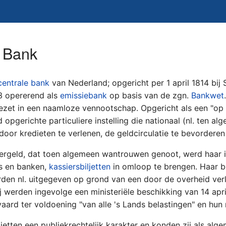
 Bank
centrale bank
van Nederland; opgericht per 1 april 1814 bij 
3 opererend als
emissiebank
op basis van de zgn.
Bankwet
ezet in een naamloze vennootschap. Opgericht als een "op 
d opgerichte particuliere instelling die nationaal (nl. ten a
or kredieten te verlenen, de geldcirculatie te bevorderen 
ergeld, dat toen algemeen wantrouwen genoot, werd haar in
rs en banken,
kassiersbiljetten
in omloop te brengen. Haar bi
den nl. uitgegeven op grond van een door de overheid verl
j werden ingevolge een ministeriële beschikking van 14 apr
aard ter voldoening "van alle 's Lands belastingen" en hun 
etten een publiekrechtelijk karakter en konden zij als alg