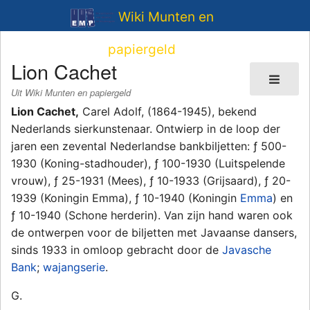
Wiki Munten en
papiergeld
Lion Cachet
Uit Wiki Munten en papiergeld
Lion Cachet,
Carel Adolf, (1864-1945), bekend
Nederlands sierkunstenaar. Ontwierp in de loop der
jaren een zevental Nederlandse bankbiljetten: ƒ 500-
1930 (Koning-stadhouder), ƒ 100-1930 (Luitspelende
vrouw), ƒ 25-1931 (Mees), ƒ 10-1933 (Grijsaard), ƒ 20-
1939 (Koningin Emma), ƒ 10-1940 (Koningin
Emma
) en
ƒ 10-1940 (Schone herderin). Van zijn hand waren ook
de ontwerpen voor de biljetten met Javaanse dansers,
sinds 1933 in omloop gebracht door de
Javasche
Bank
;
wajangserie
.
G.