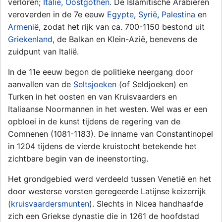
verloren;
Italië, Oostgothen
. De Islamitische Arabieren
veroverden in de 7e eeuw
Egypte
,
Syrië
,
Palestina
en
Armenië
, zodat het rijk van ca. 700-1150 bestond uit
Griekenland
, de Balkan en Klein-Azië, benevens de
zuidpunt van Italië.
In de 11e eeuw begon de politieke neergang door
aanvallen van de
Seltsjoeken
(of Seldjoeken) en
Turken in het oosten en van Kruisvaarders en
Italiaanse Noormannen in het westen. Wel was er een
opbloei in de kunst tijdens de regering van de
Comnenen (1081-1183). De inname van Constantinopel
in 1204 tijdens de vierde kruistocht betekende het
zichtbare begin van de ineenstorting.
Het grondgebied werd verdeeld tussen Venetië en het
door westerse vorsten geregeerde Latijnse keizerrijk
(
kruisvaardersmunten
). Slechts in Nicea handhaafde
zich een Griekse dynastie die in 1261 de hoofdstad