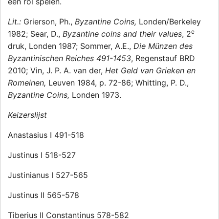
een rol spelen.
Lit.:
Grierson, Ph.,
Byzantine Coins,
Londen/Berkeley
e
1982; Sear, D.,
Byzantine coins and their values
, 2
druk, Londen 1987; Sommer, A.E.,
Die Münzen des
Byzantinischen Reiches 491-1453
, Regenstauf BRD
2010; Vin, J. P. A. van der,
Het Geld van Grieken en
Romeinen,
Leuven 1984, p. 72-86; Whitting, P. D.,
Byzantine Coins,
Londen 1973.
Keizerslijst
Anastasius I 491-518
Justinus I 518-527
Justinianus I 527-565
Justinus II 565-578
Tiberius II Constantinus 578-582