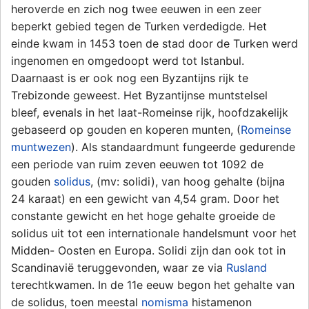
heroverde en zich nog twee eeuwen in een zeer
beperkt gebied tegen de Turken verdedigde. Het
einde kwam in 1453 toen de stad door de Turken werd
ingenomen en omgedoopt werd tot Istanbul.
Daarnaast is er ook nog een Byzantijns rijk te
Trebizonde geweest. Het Byzantijnse muntstelsel
bleef, evenals in het laat-Romeinse rijk, hoofdzakelijk
gebaseerd op gouden en koperen munten, (
Romeinse
muntwezen
). Als standaardmunt fungeerde gedurende
een periode van ruim zeven eeuwen tot 1092 de
gouden
solidus
, (mv: solidi), van hoog gehalte (bijna
24 karaat) en een gewicht van 4,54 gram. Door het
constante gewicht en het hoge gehalte groeide de
solidus uit tot een internationale handelsmunt voor het
Midden- Oosten en Europa. Solidi zijn dan ook tot in
Scandinavië teruggevonden, waar ze via
Rusland
terechtkwamen. In de 11e eeuw begon het gehalte van
de solidus, toen meestal
nomisma
histamenon