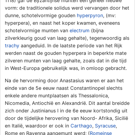
1118) gaf de Byzantijnse munten een geheel nieuwe
vorm: de traditionele solidus werd vervangen door het
dunne, schotelvormige gouden
hyperpyron
, (mv:
hyperpera), en naast het koper kwamen, eveneens
schotelvormige munten van
electrum
(bijna
zilverkleurig goud van laag gehalte), tegenwoordig als
trachy
aangeduid. In de laatste periode van het Rijk
werden naast de gouden hyperpera in beperkte mate
zilveren munten van laag gehalte, zoals dat in die tijd
in West-Europa gebruikelijk was, in omloop gebracht.
Na de hervorming door Anastasius waren er aan het
einde van de 5e eeuw naast Constantinopel slechts
enkele andere muntplaatsen als Thessalonica,
Nicomedia, Antiochië en Alexandrië. Dit aantal breidde
zich onder Justinianus I in de 6e eeuw kortstondig uit
door de tijdelijke herovering van Noord- Afrika, Sicilië
en Italië, waardoor er ook in
Carthago
,
Syracuse
,
Rome en Ravenna aangemunt werd; (
Romeinse