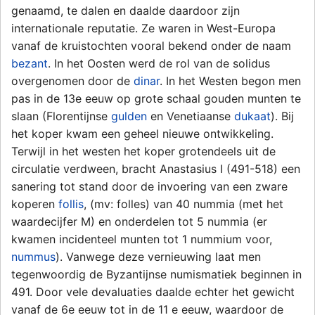
genaamd, te dalen en daalde daardoor zijn
internationale reputatie. Ze waren in West-Europa
vanaf de kruistochten vooral bekend onder de naam
bezant
. In het Oosten werd de rol van de solidus
overgenomen door de
dinar
. In het Westen begon men
pas in de 13e eeuw op grote schaal gouden munten te
slaan (Florentijnse
gulden
en Venetiaanse
dukaat
). Bij
het koper kwam een geheel nieuwe ontwikkeling.
Terwijl in het westen het koper grotendeels uit de
circulatie verdween, bracht Anastasius I (491-518) een
sanering tot stand door de invoering van een zware
koperen
follis
, (mv: folles) van 40 nummia (met het
waardecijfer M) en onderdelen tot 5 nummia (er
kwamen incidenteel munten tot 1 nummium voor,
nummus
). Vanwege deze vernieuwing laat men
tegenwoordig de Byzantijnse numismatiek beginnen in
491. Door vele devaluaties daalde echter het gewicht
vanaf de 6e eeuw tot in de 11 e eeuw, waardoor de