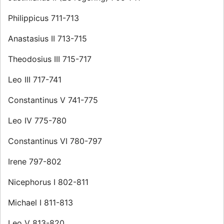
Philippicus 711-713
Anastasius II 713-715
Theodosius III 715-717
Leo III 717-741
Constantinus V 741-775
Leo IV 775-780
Constantinus VI 780-797
Irene 797-802
Nicephorus I 802-811
Michael I 811-813
Leo V 813-820