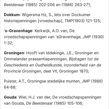
Beeldenaar
(1985) 202-206 en (1986) 263-271;
Dokkum
: Wigersma Hz, S., Iets over Dockumer
historiepenningen [vroedschap],
TMP
(1903) 121-125;
'
s-Gravenhage
: Kerkwijk, A.O. van, De
vroedschapspenningen van 'sGravenhage,
JMP
(1930)
1-32;
Groningen
: Hooft van Iddekinge, J.E., Groninger en
Ommelander praesentiepenningen,
Bijdragen tot de
Geschiedenis en Oudheidkunde, inzonderheid van de
Provincie Groningen
, deel VII, Groningen 1870;
Puister, A.T., Groningse stedelijke munten,
JMP
(1986)
64-68;
Gouda
: Wiel, H.J. van der, De vroedschapspenningen
van Gouda,
De Beeldenaar
(1985) 105-106;