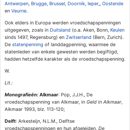
Antwerpen
,
Brugge
,
Brussel
,
Doornik
,
Ieper
,,
Oostende
en
Veurne
.
Ook elders in Europa werden vroedschapspenningen
uitgegeven, zoals in
Duitsland
(o.a. Aken, Bonn,
Keulen
sinds 1497, Regensburg) en
Zwitserland
(Bern, Zurich).
De
statenpenning
of landdagpenning, waarmee de
statenleden van enkele gewesten werden begiftigd,
hadden hetzelfde karakter als de vroedschapspenning.
W.
Lit.:
Monografieën:
Alkmaar
: Pop, J.J.H., De
vroedschapspenning van Alkmaar, in
Geld in Alkmaar
,
Alkmaar 1993, blz. 113-120;
Delft
: Arkesteijn, N.L.M., Delftse
vroedschapspenningen en hun afgeleiden,
De