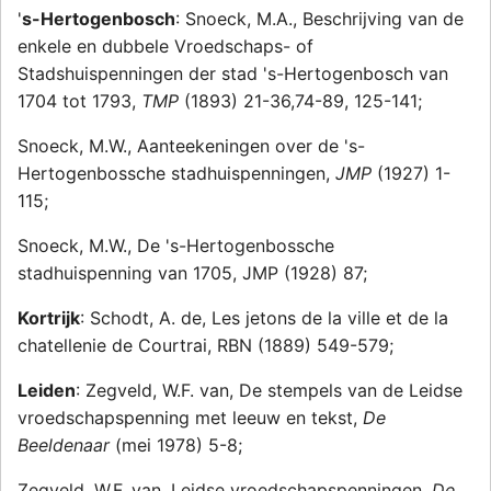
'
s-Hertogenbosch
: Snoeck, M.A., Beschrijving van de
enkele en dubbele Vroedschaps- of
Stadshuispenningen der stad 's-Hertogenbosch van
1704 tot 1793,
TMP
(1893) 21-36,74-89, 125-141;
Snoeck, M.W., Aanteekeningen over de 's-
Hertogenbossche stadhuispenningen,
JMP
(1927) 1-
115;
Snoeck, M.W., De 's-Hertogenbossche
stadhuispenning van 1705, JMP (1928) 87;
Kortrijk
: Schodt, A. de, Les jetons de la ville et de la
chatellenie de Courtrai, RBN (1889) 549-579;
Leiden
: Zegveld, W.F. van, De stempels van de Leidse
vroedschapspenning met leeuw en tekst,
De
Beeldenaar
(mei 1978) 5-8;
Zegveld, W.F. van, Leidse vroedschapspenningen,
De