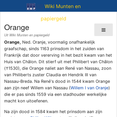
Wiki Munten en
papiergeld
Orange
Uit Wiki Munten en papiergeld
Orange,
Ned. Oranje, voormalig onafhankelijk
graafschap, sinds 1163 prinsdom in het zuiden van
Frankrijk dat door vererving in het bezit kwam van het
Huis van Châlon. Dit stierf uit met Philibert van Châlon
(†1530), die Orange naliet aan René van Nassau, zoon
van Philiberts zuster Claudia en Hendrik III van
Nassau-Breda. Na René's dood in 1544 kwam Orange
aan zijn neef Willem van Nassau (
Willem I van Oranje
)
die er pas sinds 1559 via een stadhouder werkelijke
macht kon uitoefenen.
Na zijn dood in 1584 kwam het prinsdom aan zijn