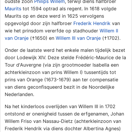
oudste zoon
Philips Willem
, terwijl diens halfbroer
Maurits
tot 1594 optrad als regent. In 1618 volgde
Maurits op en deze werd in 1625 vervolgens
opgevolgd door zijn halfbroer
Frederik Hendrik
van
wie het prinsdom vererfde op stadhouder
Willem II
van Oranje
(†1650) en
Willem III van Oranje
(†1702).
Onder de laatste werd het enkele malen tijdelijk bezet
door Lodewijk XIV. Deze stelde Frédéric-Maurice de la
Tour d'Auvergne (via zijn grootmoeder Isabella een
achterkleinzoon van prins Willem I) tussentijds tot
prins van Orange (1673-1679) aan ter compensatie
van diens geconfisqueerd bezit in de Noordelijke
Nederlanden.
Na het kinderloos overlijden van Willem III in 1702
ontstond er onenigheid tussen de erfgenamen, Johan
Willem Friso van Nassau-Dietz (achterkleinzoon van
Frederik Hendrik via diens dochter Albertina Agnes)