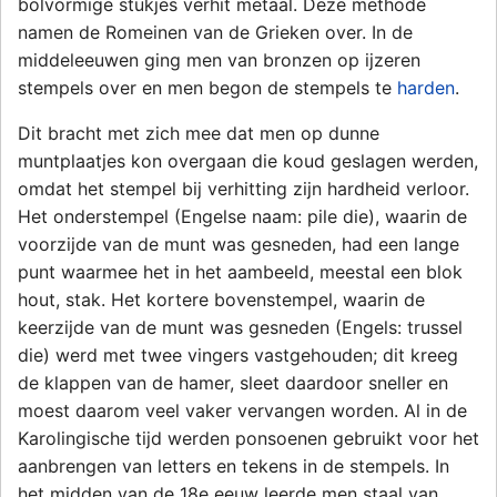
bolvormige stukjes verhit metaal. Deze methode
namen de Romeinen van de Grieken over. In de
middeleeuwen ging men van bronzen op ijzeren
stempels over en men begon de stempels te
harden
.
Dit bracht met zich mee dat men op dunne
muntplaatjes kon overgaan die koud geslagen werden,
omdat het stempel bij verhitting zijn hardheid verloor.
Het onderstempel (Engelse naam: pile die), waarin de
voorzijde van de munt was gesneden, had een lange
punt waarmee het in het aambeeld, meestal een blok
hout, stak. Het kortere bovenstempel, waarin de
keerzijde van de munt was gesneden (Engels: trussel
die) werd met twee vingers vastgehouden; dit kreeg
de klappen van de hamer, sleet daardoor sneller en
moest daarom veel vaker vervangen worden. Al in de
Karolingische tijd werden ponsoenen gebruikt voor het
aanbrengen van letters en tekens in de stempels. In
het midden van de 18e eeuw leerde men staal van