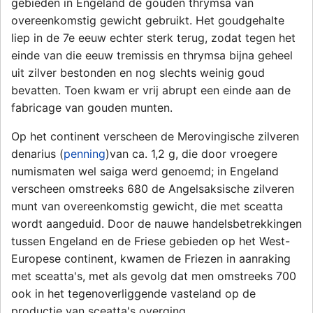
gebieden in Engeland de gouden thrymsa van
overeenkomstig gewicht gebruikt. Het goudgehalte
liep in de 7e eeuw echter sterk terug, zodat tegen het
einde van die eeuw tremissis en thrymsa bijna geheel
uit zilver bestonden en nog slechts weinig goud
bevatten. Toen kwam er vrij abrupt een einde aan de
fabricage van gouden munten.
Op het continent verscheen de Merovingische zilveren
denarius (
penning
)van ca. 1,2 g, die door vroegere
numismaten wel saiga werd genoemd; in Engeland
verscheen omstreeks 680 de Angelsaksische zilveren
munt van overeenkomstig gewicht, die met sceatta
wordt aangeduid. Door de nauwe handelsbetrekkingen
tussen Engeland en de Friese gebieden op het West-
Europese continent, kwamen de Friezen in aanraking
met sceatta's, met als gevolg dat men omstreeks 700
ook in het tegenoverliggende vasteland op de
productie van sceatta's overging.