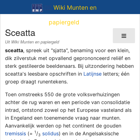
Wiki Munten en
papiergeld
Sceatta
Uit Wiki Munten en papiergeld
sceatta
, spreek uit "sjatta", benaming voor een klein,
dik zilverstuk met opvallend geprononceerd reliëf en
sterk gestileerde beeldenaars. Bij uitzondering hebben
sceatta's leesbare opschriften in
Latijnse
letters; één
groep draagt runentekens.
Toen omstreeks 550 de grote volksverhuizingen
achter de rug waren en een periode van consolidatie
intrad, ontstond zowel op het Europese vasteland als
in Engeland een toenemende vraag naar munten.
Aanvankelijk werden op het continent de gouden
1
tremissis
(=
/
solidus
) en in de Angelsaksische
3