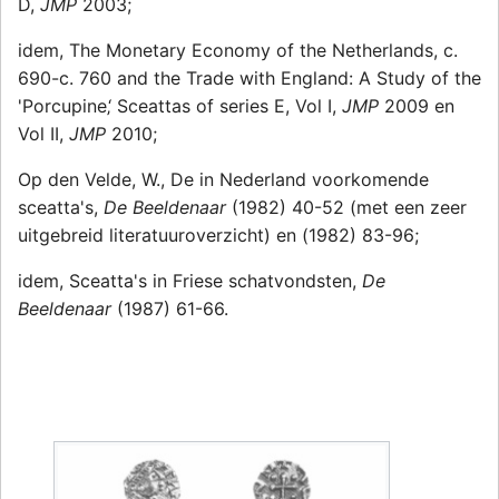
D,
JMP
2003;
idem, The Monetary Economy of the Netherlands, c.
690-c. 760 and the Trade with England: A Study of the
'Porcupine‚‘ Sceattas of series E, Vol I,
JMP
2009 en
Vol II,
JMP
2010;
Op den Velde, W., De in Nederland voorkomende
sceatta's,
De Beeldenaar
(1982) 40-52 (met een zeer
uitgebreid literatuuroverzicht) en (1982) 83-96;
idem, Sceatta's in Friese schatvondsten,
De
Beeldenaar
(1987) 61-66.