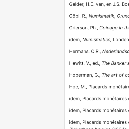
Gelder, H.E. van, en J.S. B
Göbl, R.,
Numismatik, Grund
Grierson, Ph.,
Coinage in th
idem,
Numismatics,
Londen
Hermans, C.R.,
Nederlandsc
Hewitt, V., ed.,
The Banker's
Hoberman, G.,
The art of c
Hoc, M., Placards monétaire
idem, Placards monétaires 
idem, Placards monétaires 
idem, Placards monétaires d