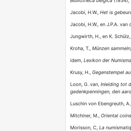
Bibliotheca belgica
(1934);
Jacobi, H.W.,
Het is gebeu
Jacobi, H.W., en J.P.A. van 
Jungwirth, H., en K. Schülz
Kroha, T.,
Münzen sammeln, 
idem,
Lexikon der Numisma
Krusy, H.,
Gegenstempel auf
Loon, G. van,
Inleiding tot
gedenkpenningen, den aard,
Luschin von Ebengreuth, A.
Mitchiner, M.,
Oriental coin
Morisson, C,
La numismati