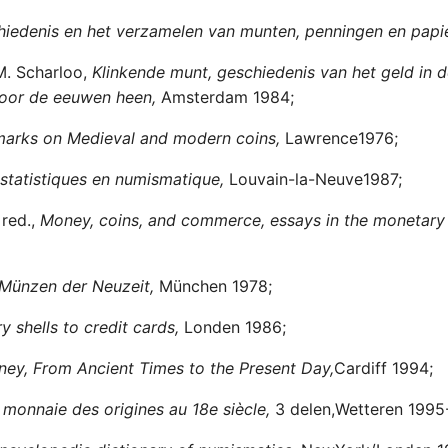
hiedenis en het verzamelen van munten, penningen en papi
M. Scharloo,
Klinkende munt, geschiedenis van het geld in
oor de eeuwen heen,
Amsterdam 1984;
marks on Medieval and modern coins,
Lawrence1976;
statistiques en numismatique,
Louvain-la-Neuve1987;
 red.,
Money, coins, and commerce, essays in the monetary 
Münzen der Neuzeit,
München 1978;
 shells to credit cards,
Londen 1986;
ney, From Ancient Times to the Present Day,
Cardiff 1994;
a monnaie des origines au 18e siècle,
3 delen,Wetteren 1995