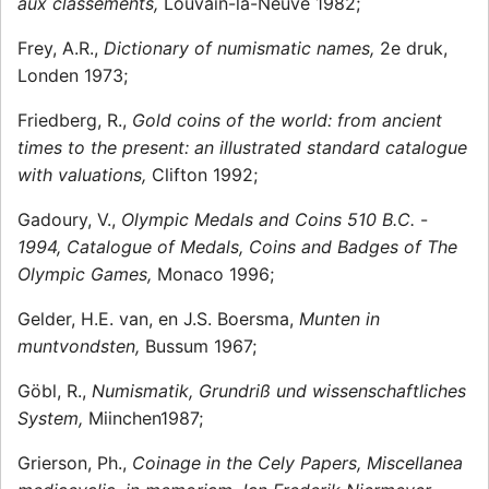
aux classements,
Louvain-la-Neuve 1982;
Frey, A.R.,
Dictionary of numismatic names,
2e druk,
Londen 1973;
Friedberg, R.,
Gold coins of the world: from ancient
times to the present: an illustrated standard catalogue
with valuations,
Clifton 1992;
Gadoury, V.,
Olympic Medals and Coins 510 B.C.
-
1994, Catalogue of Medals, Coins and Badges of The
Olympic Games,
Monaco 1996;
Gelder, H.E. van, en J.S. Boersma,
Munten in
muntvondsten,
Bussum 1967;
Göbl, R.,
Numismatik, Grundriß und wissenschaftliches
System,
Miinchen1987;
Grierson, Ph.,
Coinage in the Cely Papers, Miscellanea