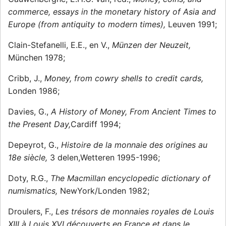
commerce, essays in the monetary history of Asia and
Europe (from antiquity to modern times),
Leuven 1991;
Clain-Stefanelli, E.E., en V.,
Münzen der Neuzeit,
München 1978;
Cribb, J.,
Money, from cowry shells to credit cards,
Londen 1986;
Davies, G.,
A History of Money, From Ancient Times to
the Present Day,
Cardiff 1994;
Depeyrot, G.,
Histoire de la monnaie des origines au
18e siècle,
3 delen,Wetteren 1995-1996;
Doty, R.G.,
The Macmillan encyclopedic dictionary of
numismatics,
NewYork/Londen 1982;
Droulers, F.,
Les trésors de monnaies royales de Louis
XIII à Louis XVI découverts en France et dans le