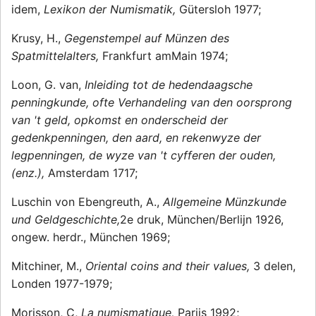
idem,
Lexikon der Numismatik,
Gütersloh 1977;
Krusy, H.,
Gegenstempel auf Münzen des
Spatmittelalters,
Frankfurt amMain 1974;
Loon, G. van,
Inleiding tot de hedendaagsche
penningkunde, ofte Verhandeling van den oorsprong
van 't geld, opkomst en onderscheid der
gedenkpenningen, den aard, en rekenwyze der
legpenningen, de wyze van 't cyfferen der ouden,
(enz.),
Amsterdam 1717;
Luschin von Ebengreuth, A.,
Allgemeine Münzkunde
und Geldgeschichte,
2e druk, München/Berlijn 1926,
ongew. herdr., München 1969;
Mitchiner, M.,
Oriental coins and their values,
3 delen,
Londen 1977-1979;
Morisson, C,
La numismatique,
Parijs 1992;