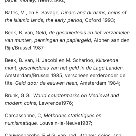
paper money,
Hewitt1992;
Bates, M., en E. Savage,
Dinars and dirhams, coins of
the Islamic lands, the early period,
Oxford 1993;
Beek, B. van,
Geld, de geschiedenis en het verzamelen
van munten, penningen en papiergeld,
Alphen aan den
Rijn/Brussel 1987;
Beek, B. van, H. Jacobi en M. Scharloo,
Klinkende
munt, geschiedenis van het geld in de Lage Landen,
Amsterdam/Brussel 1985, verscheen eerderonder de
titel
Geld door de eeuwen heen,
Amsterdam 1984;
Brunk, G.G.,
World countermarks on Medieval and
modern coins,
Lawrence1976;
Carcassonne, C,
Méthodes statistiques en
numismatique,
Louvain-la-Neuve1987;
Cauwenberghe, E.H.G. van, red.,
Money, coins, and