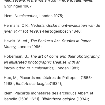
mediaevalia, in memoriam Jan Frederik Niermeyer,
Groningen 1967;
idem,
Numismatics,
Londen 1975;
Hermans, C.R.,
Nederlandsche munt-evaluatien van de
jaren 1474 tot 1499,'
s-Hertogenbosch 1846;
Hewitt, V., ed.,
The Banker's Art, Studies in Paper
Money,
Londen 1995;
Hoberman, G.,
The art of coins and their photography,
an illustrated photographic treatise with an
introduction to numismatics,
Londen 1981;
Hoc, M., Placards monétaires de Philippe II (1555-
1598),
Bibliotheca belgica
(1934);
idem, Placards monétaires des archiducs Albert et
Isabelle (1598-1621),
Bibliotheca belgica
(1934);