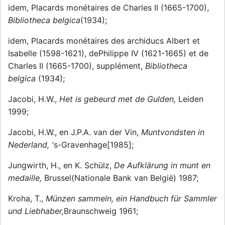
idem, Placards monétaires de Charles II (1665-1700),
Bibliotheca belgica
(1934);
idem, Placards monétaires des archiducs Albert et
Isabelle (1598-1621), dePhilippe IV (1621-1665) et de
Charles II (1665-1700), supplément,
Bibliotheca
belgica
(1934);
Jacobi, H.W.,
Het is gebeurd met de Gulden,
Leiden
1999;
Jacobi, H.W., en J.P.A. van der Vin,
Muntvondsten in
Nederland, '
s-Gravenhage[1985];
Jungwirth, H., en K. Schülz,
De Aufklärung in munt en
medaille,
Brussel(Nationale Bank van België) 1987;
Kroha, T.,
Münzen sammeln, ein Handbuch für Sammler
und Liebhaber,
Braunschweig 1961;