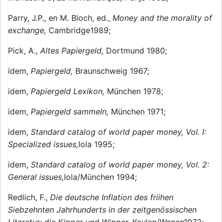
Parry, J.P., en M. Bloch, ed.,
Money and the morality of
exchange,
Cambridge1989;
Pick, A.,
Altes Papiergeld,
Dortmund 1980;
idem,
Papiergeld,
Braunschweig 1967;
idem,
Papiergeld Lexikon,
München 1978;
idem,
Papiergeld sammeln,
München 1971;
idem,
Standard catalog of world paper money, Vol. I:
Specialized issues,
Iola 1995;
idem,
Standard catalog of world paper money, Vol. 2:
General issues,
Iola/München 1994;
Redlich, F.,
Die deutsche Inflation des friihen
Siebzehnten Jahrhunderts in der zeitgenössischen