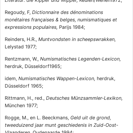
Literatur: die Kipper und Wipper,
Keulen/Wenen1972;
Regoudy, F,
Dictionnaire des dénominations
monétaires françaises & belges, numismatiques et
expressions populaires,
Parijs 1984;
Reinders, H.R.,
Muntvondsten in scheepswrakken,
Lelystad 1977;
Rentzmann, W.,
Numismatisches Legenden-Lexicon,
herdruk, Düsseldorf1965;
idem,
Numismatisches Wappen-Lexicon,
herdruk,
Düsseldorf 1965;
Rittmann, H., red.,
Deutsches Münzsammler-Lexikon,
München 1977;
Rogge, M., en L. Beeckmans,
Geld uit de grond,
tweeduizend jaar munt geschiedenis in Zuid-Oost-
Vlaanderen,
Oudenaarde 1994;