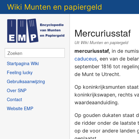
Wiki Munten en papiergeld
Mercuriusstaf
Uit Wiki Munten en papiergeld
mercuriusstaf,
in de numis
caduceus
, een van de bela
Startpagina Wiki
september 1816 tot regeli
Feeling lucky
de Munt te Utrecht.
Gebruiksaanwijzing
Op koninkrijksmunten staat
Over SNP
koninkrijkswapen, rechts va
Contact
waardeaanduiding.
Website EMP
Op gouden dukaten staat de
de ridder onder de laatste 
op de voor andere landen g
geplaatst.