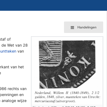
Handelingen
taf of
n de Wet van 28
untteken
van
rkant van het
e
1986 rechts van
 penningen en
 analoge wijze