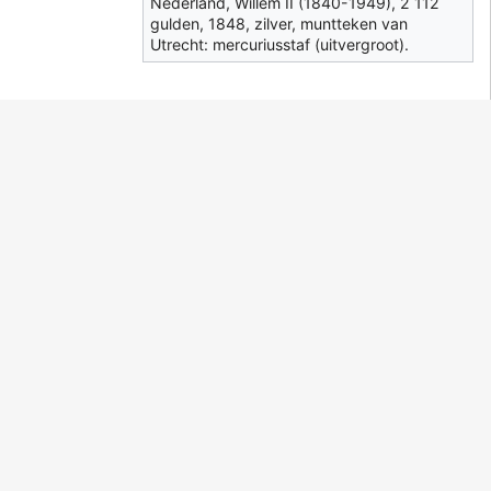
Nederland, Willem II (1840-1949), 2 112
gulden, 1848, zilver, muntteken van
Utrecht: mercuriusstaf (uitvergroot).