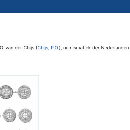
O. van der Chijs (
Chijs, P.O.
), numismatiek der Nederlanden e