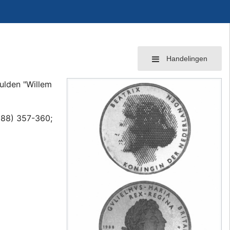
Handelingen
gulden "Willem
988) 357-360;
.