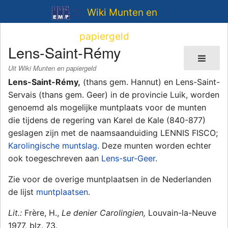
Wiki Munten en
papiergeld
Lens-Saint-Rémy
Uit Wiki Munten en papiergeld
Lens-Saint-Rémy,
(thans gem. Hannut) en Lens-Saint-
Servais (thans gem. Geer) in de provincie Luik, worden
genoemd als mogelijke muntplaats voor de munten
die tijdens de regering van Karel de Kale (840-877)
geslagen zijn met de naamsaanduiding LENNIS FISCO;
Karolingische muntslag
. Deze munten worden echter
ook toegeschreven aan
Lens-sur-Geer
.
Zie voor de overige muntplaatsen in de Nederlanden
de lijst
muntplaatsen
.
Lit.:
Frère, H.,
Le denier Carolingien,
Louvain-la-Neuve
1977, blz. 73.