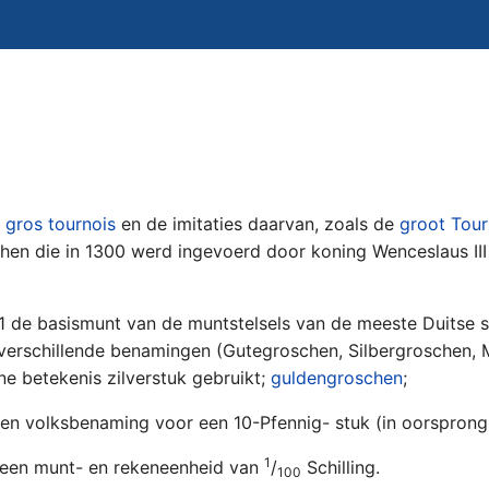
e
gros tournois
en de imitaties daarvan, zoals de
groot Tour
en die in 1300 werd ingevoerd door koning Wenceslaus III
 de basismunt van de muntstelsels van de meeste Duitse s
 verschillende benamingen (Gutegroschen, Silbergroschen, M
e betekenis zilverstuk gebruikt;
guldengroschen
;
een volksbenaming voor een 10-Pfennig- stuk (in oorspron
1
3 een munt- en rekeneenheid van
/
Schilling.
100