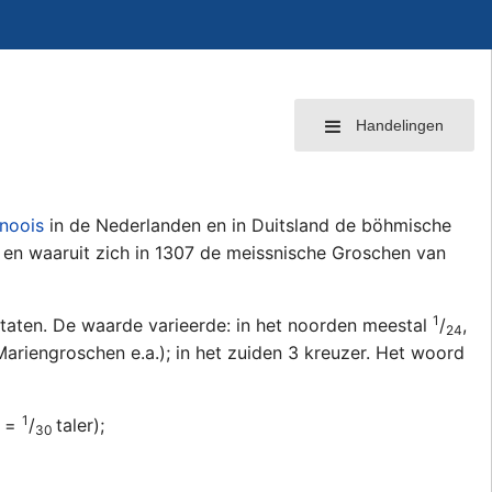
Handelingen
noois
in de Nederlanden en in Duitsland de böhmische
 en waaruit zich in 1307 de meissnische Groschen van
1
taten. De waarde varieerde: in het noorden meestal
/
,
24
ariengroschen e.a.); in het zuiden 3 kreuzer. Het woord
1
g =
/
taler);
30