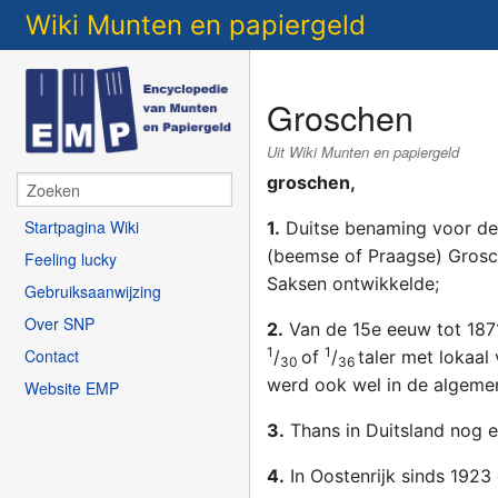
Wiki Munten en papiergeld
Groschen
Uit Wiki Munten en papiergeld
groschen,
Startpagina Wiki
1.
Duitse benaming voor d
(beemse of Praagse) Grosch
Feeling lucky
Saksen ontwikkelde;
Gebruiksaanwijzing
Over SNP
2.
Van de 15e eeuw tot 1871
1
1
Contact
/
of
/
taler met lokaal
30
36
werd ook wel in de algemen
Website EMP
3.
Thans in Duitsland nog 
4.
In Oostenrijk sinds 192