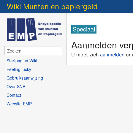
Wiki Munten en papiergeld
Speciaal
Aanmelden verp
U moet zich
aanmelden
om 
Startpagina Wiki
Feeling lucky
Gebruiksaanwijzing
Over SNP
Contact
Website EMP