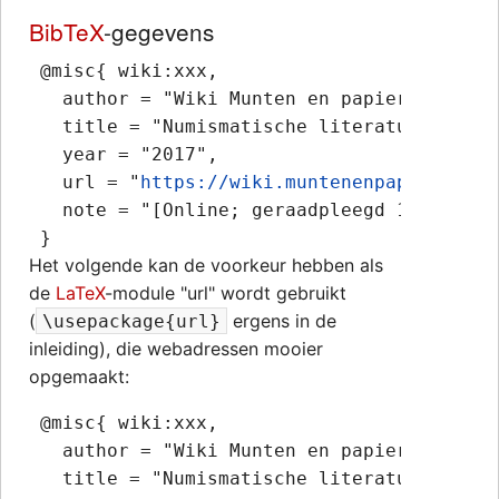
BibTeX
-gegevens
 @misc{ wiki:xxx,

   author = "Wiki Munten en papiergeld",

   title = "Numismatische literatuur, numi
   year = "2017",

   url = "
https://wiki.muntenenpapiergeld.
   note = "[Online; geraadpleegd 10-augustu
Het volgende kan de voorkeur hebben als
de
LaTeX
-module "url" wordt gebruikt
(
ergens in de
\usepackage{url}
inleiding), die webadressen mooier
opgemaakt:
 @misc{ wiki:xxx,

   author = "Wiki Munten en papiergeld",

   title = "Numismatische literatuur, numi