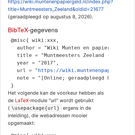
https://wiki.muntenenpapiergeld.nl/index.php?
title=Muntmeesters_Zeeland&oldid=21677
(geraadpleegd op augustus 8, 2026).
BibTeX
-gegevens
 @misc{ wiki:xxx,

   author = "Wiki Munten en papiergeld",

   title = "Muntmeesters Zeeland --- Wiki 
   year = "2017",

   url = "
https://wiki.muntenenpapiergeld.
   note = "[Online; geraadpleegd 8-augustus
Het volgende kan de voorkeur hebben als
de
LaTeX
-module "url" wordt gebruikt
(
ergens in de
\usepackage{url}
inleiding), die webadressen mooier
opgemaakt: