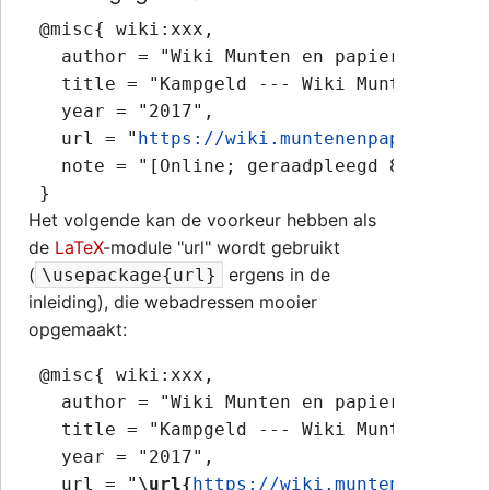
 @misc{ wiki:xxx,

   author = "Wiki Munten en papiergeld",

   title = "Kampgeld --- Wiki Munten en pa
   year = "2017",

   url = "
https://wiki.muntenenpapiergeld.
   note = "[Online; geraadpleegd 8-augustus
Het volgende kan de voorkeur hebben als
de
LaTeX
-module "url" wordt gebruikt
(
ergens in de
\usepackage{url}
inleiding), die webadressen mooier
opgemaakt:
 @misc{ wiki:xxx,

   author = "Wiki Munten en papiergeld",

   title = "Kampgeld --- Wiki Munten en pa
   year = "2017",

   url = "
\url{
https://wiki.muntenenpapier