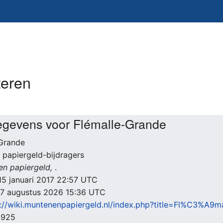
teren
gegevens voor Flémalle-Grande
Grande
 papiergeld-bijdragers
en papiergeld,
.
: 15 januari 2017 22:57 UTC
: 7 augustus 2026 15:36 UTC
s://wiki.muntenenpapiergeld.nl/index.php?title=Fl%C3%A9
8925