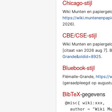
Chicago-stijl
Wiki Munten en papiergeld
https://wiki.muntenenpap
2026).
CBE/CSE-stijl
Wiki Munten en papiergeld
[citaat van 2026 aug 7]. 
Grande&oldid=8925
.
Bluebook-stijl
Flémalle-Grande,
https:/
(geraadpleegd op augustu
BibTeX
-gegevens
 @misc{ wiki:xxx,

   author = "Wiki Mu