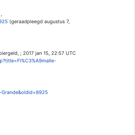
,
8925
(geraadpleegd augustus 7,
iergeld, ; 2017 jan 15, 22:57 UTC
php?title=Fl%C3%A9malle-
le-Grande&oldid=8925