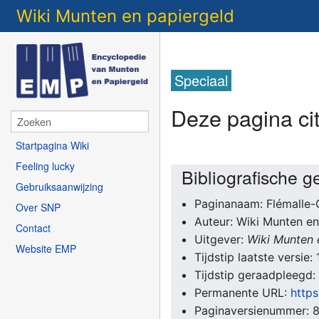
Wiki Munten en papiergeld
Speciaal
Deze pagina ci
Startpagina Wiki
Feeling lucky
Bibliografische 
Gebruiksaanwijzing
Paginanaam: Flémalle-
Over SNP
Auteur: Wiki Munten en
Contact
Uitgever:
Wiki Munten 
Website EMP
Tijdstip laatste versie
Tijdstip geraadpleegd
Permanente URL:
http
Paginaversienummer: 