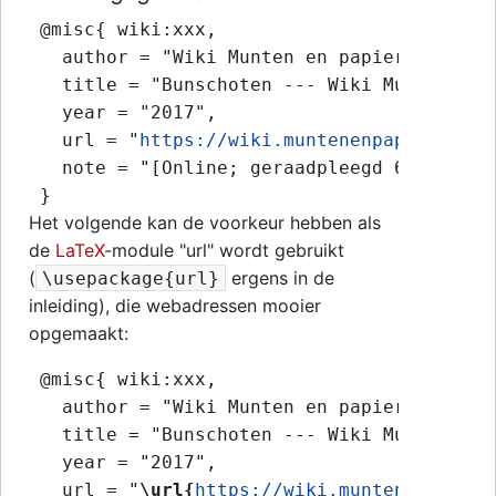
 @misc{ wiki:xxx,

   author = "Wiki Munten en papiergeld",

   title = "Bunschoten --- Wiki Munten en 
   year = "2017",

   url = "
https://wiki.muntenenpapiergeld.
   note = "[Online; geraadpleegd 6-augustus
Het volgende kan de voorkeur hebben als
de
LaTeX
-module "url" wordt gebruikt
(
ergens in de
\usepackage{url}
inleiding), die webadressen mooier
opgemaakt:
 @misc{ wiki:xxx,

   author = "Wiki Munten en papiergeld",

   title = "Bunschoten --- Wiki Munten en 
   year = "2017",

   url = "
\url{
https://wiki.muntenenpapier