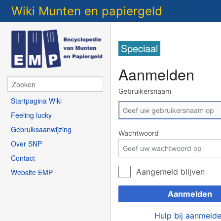
Wiki Munten en papiergeld
Speciaal
Aanmelden
Gebruikersnaam
Startpagina Wiki
Feeling lucky
Gebruiksaanwijzing
Wachtwoord
Over SNP
Contact
Aangemeld blijven
Website EMP
Aanmelden
Hulp bij aanmeld