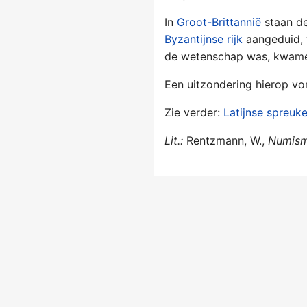
In
Groot-Brittannië
staan de
Byzantijnse rijk
aangeduid, 
de wetenschap was, kwam
Een uitzondering hierop v
Zie verder:
Latijnse spreuk
Lit.:
Rentzmann, W.,
Numisma