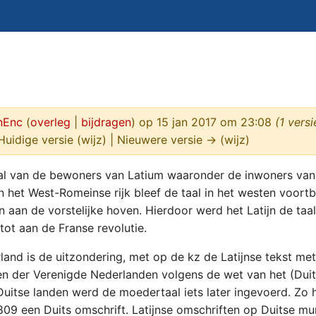
nEnc
(
overleg
|
bijdragen
)
op 15 jan 2017 om 23:08
(1 vers
Huidige versie (wijz) | Nieuwere versie → (wijz)
al van de bewoners van Latium waaronder de inwoners van 
an het West-Romeinse rijk bleef de taal in het westen voor
 aan de vorstelijke hoven. Hierdoor werd het Latijn de taal
ot aan de Franse revolutie.
land is de uitzondering, met op de kz de Latijnse tekst 
en der Verenigde Nederlanden volgens de wet van het (Duits
 Duitse landen werd de moedertaal iets later ingevoerd. Zo
1809 een Duits omschrift. Latijnse omschriften op Duitse m