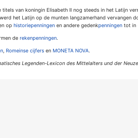
 titels van koningin Elisabeth II nog steeds in het Latijn v
werd het Latijn op de munten langzamerhand vervangen doo
en op
historiepenningen
en andere gedenk
penningen
tot in
ormen de
rekenpenningen
.
en
,
Romeinse cijfers
en
MONETA NOVA
.
tisches Legenden-Lexicon des Mittelalters und der Neuze