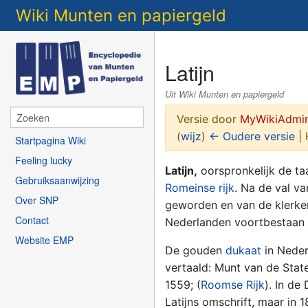
Wiki Munten en papiergeld
Latijn
Uit Wiki Munten en papiergeld
Versie door
MyWikiAdmi
(
wijz
)
← Oudere versie
| 
Startpagina Wiki
Feeling lucky
Latijn,
oorspronkelijk de ta
Gebruiksaanwijzing
Romeinse rijk
. Na de val v
Over SNP
geworden en van de klerken
Contact
Nederlanden voortbestaan t
Website EMP
De gouden
dukaat
in Neder
vertaald: Munt van de Stat
1559; (
Roomse Rijk
). In de
Latijns omschrift, maar in 