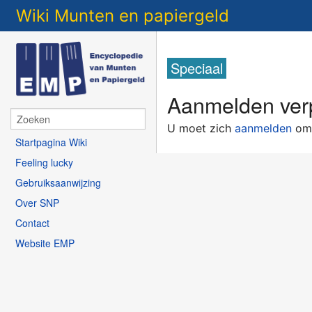
Wiki Munten en papiergeld
Speciaal
Aanmelden verp
U moet zich
aanmelden
om 
Startpagina Wiki
Feeling lucky
Gebruiksaanwijzing
Over SNP
Contact
Website EMP