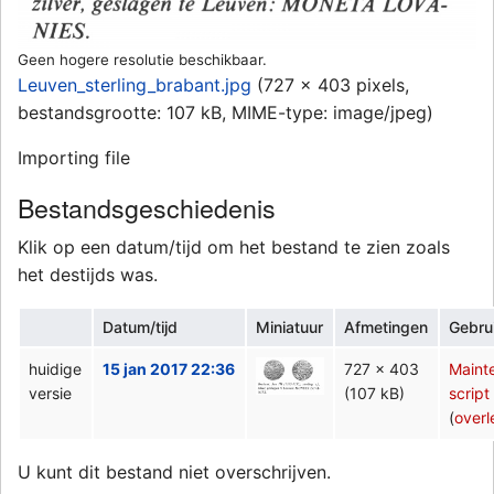
Geen hogere resolutie beschikbaar.
Leuven_sterling_brabant.jpg
‎
(727 × 403 pixels,
bestandsgrootte: 107 kB, MIME-type:
image/jpeg
)
Importing file
Bestandsgeschiedenis
Klik op een datum/tijd om het bestand te zien zoals
het destijds was.
Datum/tijd
Miniatuur
Afmetingen
Gebru
huidige
15 jan 2017 22:36
727 × 403
Maint
versie
(107 kB)
script
(
overl
U kunt dit bestand niet overschrijven.