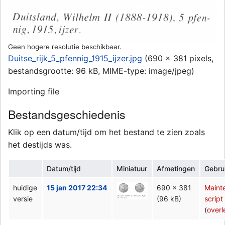
Geen hogere resolutie beschikbaar.
Duitse_rijk_5_pfennig_1915_ijzer.jpg
‎
(690 × 381 pixels,
bestandsgrootte: 96 kB, MIME-type:
image/jpeg
)
Importing file
Bestandsgeschiedenis
Klik op een datum/tijd om het bestand te zien zoals
het destijds was.
Datum/tijd
Miniatuur
Afmetingen
Gebru
huidige
15 jan 2017 22:34
690 × 381
Maint
versie
(96 kB)
script
(
overl