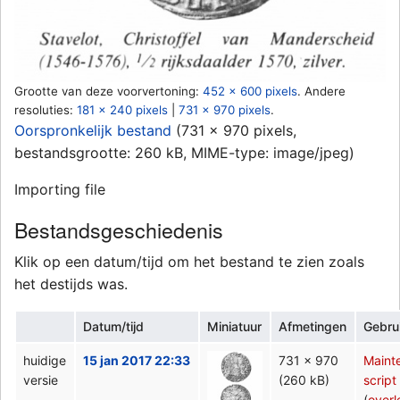
Grootte van deze voorvertoning:
452 × 600 pixels
.
Andere
resoluties:
181 × 240 pixels
|
731 × 970 pixels
.
Oorspronkelijk bestand
‎
(731 × 970 pixels,
bestandsgrootte: 260 kB, MIME-type:
image/jpeg
)
Importing file
Bestandsgeschiedenis
Klik op een datum/tijd om het bestand te zien zoals
het destijds was.
Datum/tijd
Miniatuur
Afmetingen
Gebru
huidige
15 jan 2017 22:33
731 × 970
Maint
versie
(260 kB)
script
(
overl