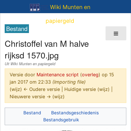
Wiki Munten en
papiergeld
Bestand
Christoffel van M halve
rijksd 1570.jpg
Uit Wiki Munten en papiergeld
Versie door
Maintenance script
(
overleg
)
op 15
jan 2017 om 22:33
(Importing file)
(wijz) ← Oudere versie | Huidige versie (wijz) |
Nieuwere versie → (wijz)
Bestand
Bestandsgeschiedenis
Bestandsgebruik